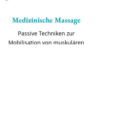
Medizinische Massage
Passive Techniken zur
Mobilisation von muskulären
und bindegewebigen Strukturen
des Bewegungsapparates.
Heißluft / Fango / Eis
Thermische Anwendungen zur
Linderung von Beschwerden.
Dient als Vorbereitung für
weitere Mobilisationstechniken.